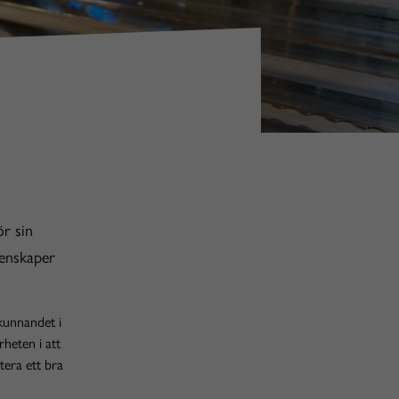
ör sin
genskaper
kunnandet i
heten i att
tera ett bra