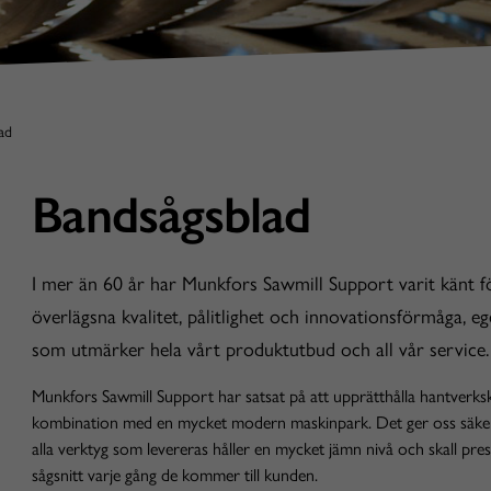
ad
Bandsågsblad
I mer än 60 år har Munkfors Sawmill Support varit känt f
överlägsna kvalitet, pålitlighet och innovationsförmåga, e
som utmärker hela vårt produktutbud och all vår service.
Munkfors Sawmill Support har satsat på att upprätthålla hantverks
kombination med en mycket modern maskinpark. Det ger oss säker
alla verktyg som levereras håller en mycket jämn nivå och skall pres
sågsnitt varje gång de kommer till kunden.