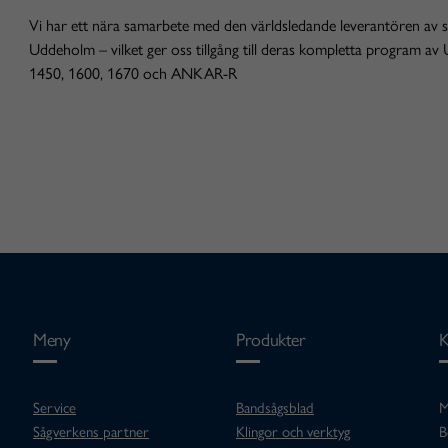
Vi har ett nära samarbete med den världsledande leverantören av s
Uddeholm – vilket ger oss tillgång till deras kompletta program a
1450, 1600, 1670 och ANKAR-R
Meny
Produkter
K
Service
Bandsågsblad
M
Sågverkens partner
Klingor och verktyg
B