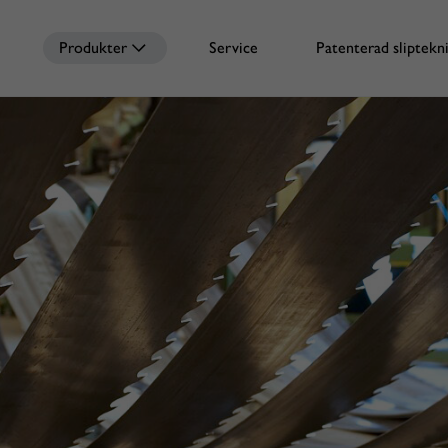
Produkter
Service
Patenterad sliptekn