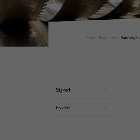
Start
/
Produkter
/
Bandsågsbl
Sågverk
Hyvleri