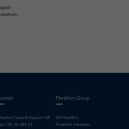
ågstål –
v Uddeholm
ontakt
Munkfors Group
unkfors Sawmill Support AB
AB Munkfors
ox 124. SE-684 23
Munkfors Industries